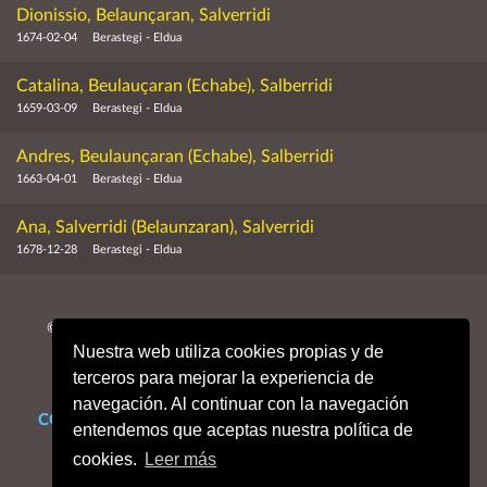
Dionissio, Belaunçaran, Salverridi
1674-02-04
Berastegi - Eldua
Catalina, Beulauçaran (Echabe), Salberridi
1659-03-09
Berastegi - Eldua
Andres, Beulaunçaran (Echabe), Salberridi
1663-04-01
Berastegi - Eldua
Ana, Salverridi (Belaunzaran), Salverridi
1678-12-28
Berastegi - Eldua
© MMXXVI. Obispado de San Sebastián, Archivo Histórico
Nuestra web utiliza cookies propias y de
Diocesano.
Todos los derechos reservados.
terceros para mejorar la experiencia de
navegación. Al continuar con la navegación
CONTACTO
Mapa web
Enlaces de interés
Dónde estamos
entendemos que aceptas nuestra política de
Aviso legal
Política de cookies
Portal de privacidad
cookies.
Leer más