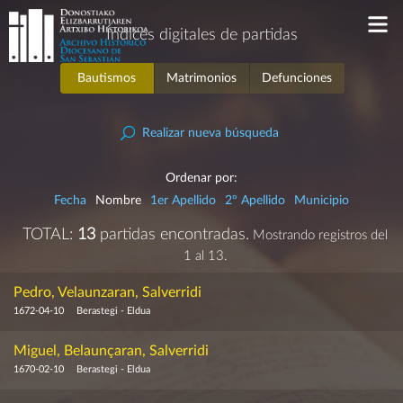
Índices digitales de partidas
Bautismos
Matrimonios
Defunciones
Realizar nueva búsqueda
Ordenar por:
Fecha
Nombre
1er Apellido
2º Apellido
Municipio
TOTAL:
13
partidas encontradas.
Mostrando registros del
1 al 13.
Pedro, Velaunzaran, Salverridi
1672-04-10
Berastegi - Eldua
Miguel, Belaunçaran, Salverridi
1670-02-10
Berastegi - Eldua