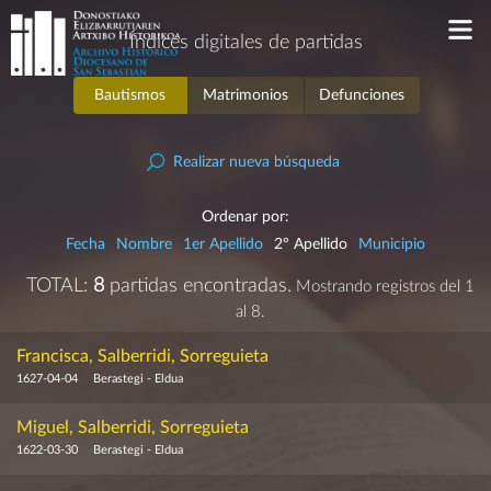
Índices digitales de partidas
Bautismos
Matrimonios
Defunciones
Realizar nueva búsqueda
Ordenar por:
Fecha
Nombre
1er Apellido
2º Apellido
Municipio
TOTAL:
8
partidas encontradas.
Mostrando registros del 1
al 8.
Francisca, Salberridi, Sorreguieta
1627-04-04
Berastegi - Eldua
Miguel, Salberridi, Sorreguieta
1622-03-30
Berastegi - Eldua