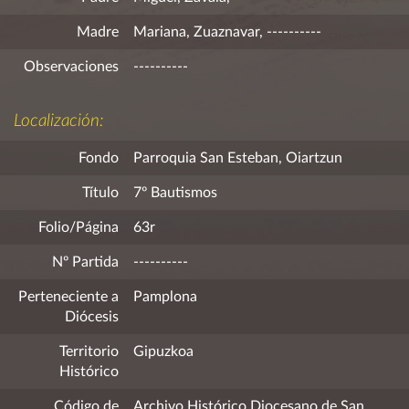
Madre
Mariana, Zuaznavar, ----------
Observaciones
----------
Localización:
Fondo
Parroquia San Esteban, Oiartzun
Título
7º Bautismos
Folio/Página
63r
Nº Partida
----------
Perteneciente a
Pamplona
Diócesis
Territorio
Gipuzkoa
Histórico
Código de
Archivo Histórico Diocesano de San