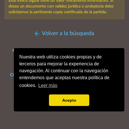
Este índice digital tiene un valor meramente informativo. Si
desea un documento con validez jurídica o probatoria debe
solicitarnos la pertinente copia certificada de la partida.
Volver a la búsqueda
© MMXXVI. Obispado de San Sebastián, Archivo Histórico
Nuestra web utiliza cookies propias y de
Diocesano.
Todos los derechos reservados.
terceros para mejorar la experiencia de
navegación. Al continuar con la navegación
CONTACTO
Mapa web
Enlaces de interés
Dónde estamos
entendemos que aceptas nuestra política de
Aviso legal
Política de cookies
Portal de privacidad
cookies.
Leer más
Acepto