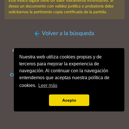
Este índice digital tiene un valor meramente informativo. Si
desea un documento con validez jurídica o probatoria debe
solicitarnos la pertinente copia certificada de la partida.
Volver a la búsqueda
© MMXXVI. Obispado de San Sebastián, Archivo Histórico
Nuestra web utiliza cookies propias y de
Diocesano.
Todos los derechos reservados.
terceros para mejorar la experiencia de
navegación. Al continuar con la navegación
CONTACTO
Mapa web
Enlaces de interés
Dónde estamos
entendemos que aceptas nuestra política de
Aviso legal
Política de cookies
Portal de privacidad
cookies.
Leer más
Acepto