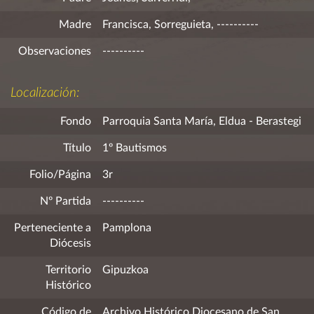
Madre
Francisca, Sorreguieta, ----------
Observaciones
----------
Localización:
Fondo
Parroquia Santa María, Eldua - Berastegi
Título
1º Bautismos
Folio/Página
3r
Nº Partida
----------
Perteneciente a
Pamplona
Diócesis
Territorio
Gipuzkoa
Histórico
Código de
Archivo Histórico Diocesano de San