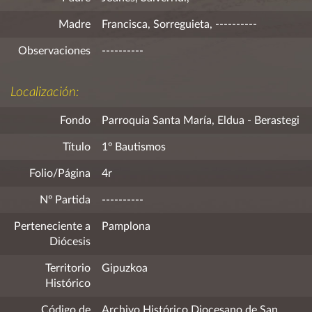
Madre
Francisca, Sorreguieta, ----------
Observaciones
----------
Localización:
Fondo
Parroquia Santa María, Eldua - Berastegi
Título
1º Bautismos
Folio/Página
4r
Nº Partida
----------
Perteneciente a
Pamplona
Diócesis
Territorio
Gipuzkoa
Histórico
Código de
Archivo Histórico Diocesano de San