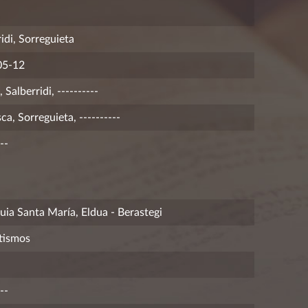
idi, Sorreguieta
05-12
 Salberridi, ----------
ca, Sorreguieta, ----------
--
uia Santa María, Eldua - Berastegi
tismos
--