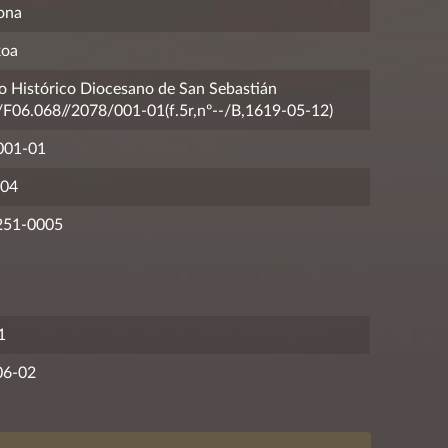
ona
koa
o Histórico Diocesano de San Sebastián
06.068//2078/001-01(f.5r,nº--/B,1619-05-12)
001-01
04
251-0005
1
06-02