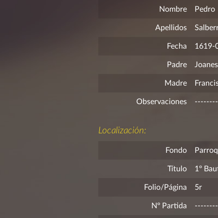
Nombre
Pedro
Apellidos
Salberr
Fecha
1619-
Padre
Joanes,
Madre
Francis
Observaciones
--------
Localización:
Fondo
Parroq
Título
1º Bau
Folio/Página
5r
Nº Partida
--------