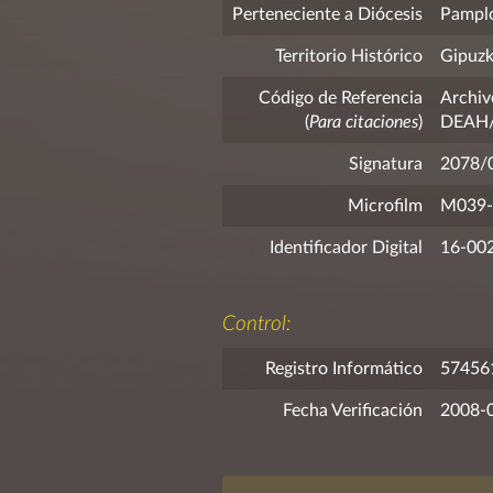
Perteneciente a Diócesis
Pampl
Territorio Histórico
Gipuz
Código de Referencia
Archiv
(
Para citaciones
)
DEAH/F
Signatura
2078/
Microfilm
M039-
Identificador Digital
16-00
Control:
Registro Informático
57456
Fecha Verificación
2008-