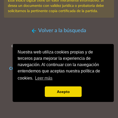
Este índice digital tiene un valor meramente informativo. Si
desea un documento con validez jurídica o probatoria debe
solicitarnos la pertinente copia certificada de la partida.
Volver a la búsqueda
© MMXXVI. Obispado de San Sebastián, Archivo Histórico
Nuestra web utiliza cookies propias y de
Diocesano.
Todos los derechos reservados.
terceros para mejorar la experiencia de
navegación. Al continuar con la navegación
CONTACTO
Mapa web
Enlaces de interés
Dónde estamos
entendemos que aceptas nuestra política de
Aviso legal
Política de cookies
Portal de privacidad
cookies.
Leer más
Acepto