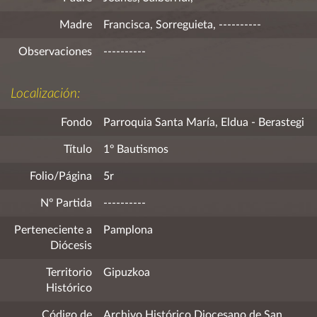
Madre
Francisca, Sorreguieta, ----------
Observaciones
----------
Localización:
Fondo
Parroquia Santa María, Eldua - Berastegi
Título
1º Bautismos
Folio/Página
5r
Nº Partida
----------
Perteneciente a
Pamplona
Diócesis
Territorio
Gipuzkoa
Histórico
Código de
Archivo Histórico Diocesano de San