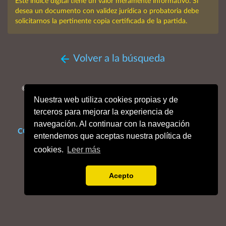
Este índice digital tiene un valor meramente informativo. Si
desea un documento con validez jurídica o probatoria debe
solicitarnos la pertinente copia certificada de la partida.
Volver a la búsqueda
© MMXXVI. Obispado de San Sebastián, Archivo Histórico
Nuestra web utiliza cookies propias y de
Diocesano.
Todos los derechos reservados.
terceros para mejorar la experiencia de
navegación. Al continuar con la navegación
CONTACTO
Mapa web
Enlaces de interés
Dónde estamos
entendemos que aceptas nuestra política de
Aviso legal
Política de cookies
Portal de privacidad
cookies.
Leer más
Acepto