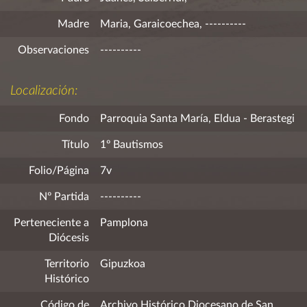
Madre
Maria, Garaicoechea, ----------
Observaciones
----------
Localización:
Fondo
Parroquia Santa María, Eldua - Berastegi
Título
1º Bautismos
Folio/Página
7v
Nº Partida
----------
Perteneciente a
Pamplona
Diócesis
Territorio
Gipuzkoa
Histórico
Código de
Archivo Histórico Diocesano de San