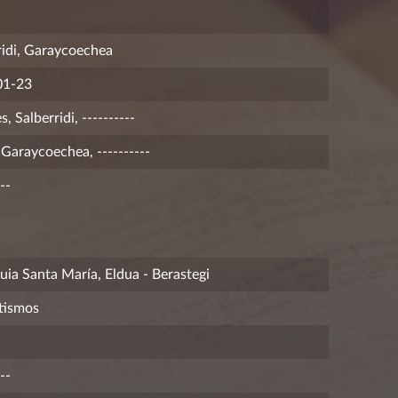
ridi, Garaycoechea
01-23
, Salberridi, ----------
 Garaycoechea, ----------
--
uia Santa María, Eldua - Berastegi
tismos
--