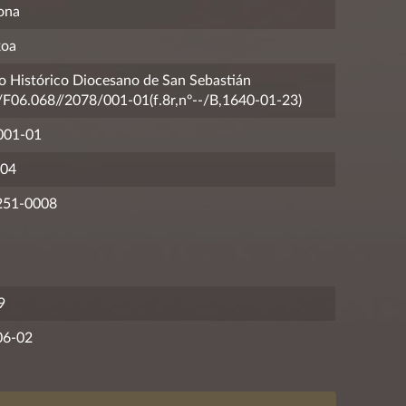
ona
koa
o Histórico Diocesano de San Sebastián
06.068//2078/001-01(f.8r,nº--/B,1640-01-23)
001-01
04
251-0008
9
06-02