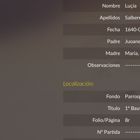
Nombre
Luçia
Apellidos
Salber
Fecha
1640-
Padre
Juoanes
Madre
Maria,
Observaciones
--------
Localización:
Fondo
Parroq
Título
1º Bau
Folio/Página
8r
Nº Partida
--------