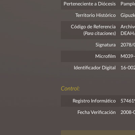
Perteneciente a Diócesis
Pampl
Territorio Histórico
Gipuz
Código de Referencia
Archiv
(
Para citaciones
)
DEAH/F
Signatura
2078/
Microfilm
M039-
Identificador Digital
16-00
Control:
Registro Informático
57461
Fecha Verificación
2008-