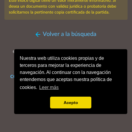
Este índice digital tiene un valor meramente informativo. Si
desea un documento con validez jurídica o probatoria debe
solicitarnos la pertinente copia certificada de la partida.
Volver a la búsqueda
© MMXXVI. Obispado de San Sebastián, Archivo Histórico
Nuestra web utiliza cookies propias y de
Diocesano.
Todos los derechos reservados.
terceros para mejorar la experiencia de
navegación. Al continuar con la navegación
CONTACTO
Mapa web
Enlaces de interés
Dónde estamos
entendemos que aceptas nuestra política de
Aviso legal
Política de cookies
Portal de privacidad
cookies.
Leer más
Acepto