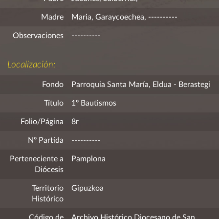
Madre
Maria, Garaycoechea, ----------
Observaciones
----------
Localización:
Fondo
Parroquia Santa María, Eldua - Berastegi
Título
1º Bautismos
Folio/Página
8r
Nº Partida
----------
Perteneciente a
Pamplona
Diócesis
Territorio
Gipuzkoa
Histórico
Código de
Archivo Histórico Diocesano de San