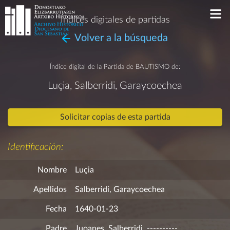
Índices digitales de partidas
Volver a la búsqueda
Índice digital de la Partida de
BAUTISMO
de:
Luçia, Salberridi, Garaycoechea
Solicitar copias de esta partida
Identificación:
Nombre
Luçia
Apellidos
Salberridi, Garaycoechea
Fecha
1640-01-23
Padre
Juoanes, Salberridi, ----------