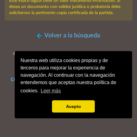
Este índice digital tiene un valor meramente informativo. Si
desea un documento con validez jurídica o probatoria debe
solicitarnos la pertinente copia certificada de la partida.
Volver a la búsqueda
© MMXXVI. Obispado de San Sebastián, Archivo Histórico
Nuestra web utiliza cookies propias y de
Diocesano.
Todos los derechos reservados.
terceros para mejorar la experiencia de
navegación. Al continuar con la navegación
CONTACTO
Mapa web
Enlaces de interés
Dónde estamos
entendemos que aceptas nuestra política de
Aviso legal
Política de cookies
Portal de privacidad
cookies.
Leer más
Acepto