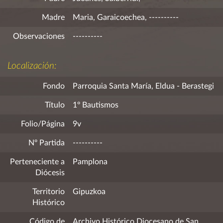
Madre
Maria, Garaicoechea, ----------
Observaciones
----------
Localización:
Fondo
Parroquia Santa María, Eldua - Berastegi
Título
1º Bautismos
Folio/Página
9v
Nº Partida
----------
Perteneciente a
Pamplona
Diócesis
Territorio
Gipuzkoa
Histórico
Código de
Archivo Histórico Diocesano de San