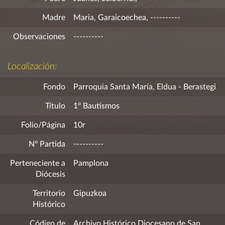
Madre
Maria, Garaicoechea, ----------
Observaciones
----------
Localización:
Fondo
Parroquia Santa María, Eldua - Berastegi
Título
1º Bautismos
Folio/Página
10r
Nº Partida
----------
Perteneciente a
Pamplona
Diócesis
Territorio
Gipuzkoa
Histórico
Código de
Archivo Histórico Diocesano de San