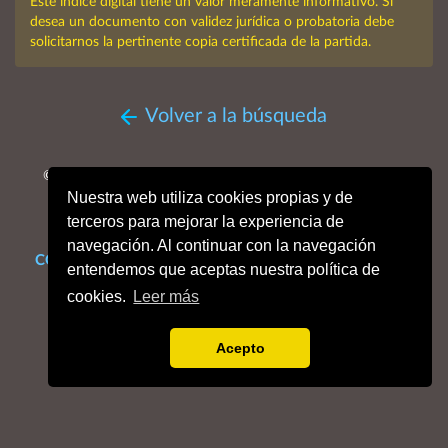
Este índice digital tiene un valor meramente informativo. Si
desea un documento con validez jurídica o probatoria debe
solicitarnos la pertinente copia certificada de la partida.
Volver a la búsqueda
© MMXXVI. Obispado de San Sebastián, Archivo Histórico
Nuestra web utiliza cookies propias y de
Diocesano.
Todos los derechos reservados.
terceros para mejorar la experiencia de
navegación. Al continuar con la navegación
CONTACTO
Mapa web
Enlaces de interés
Dónde estamos
entendemos que aceptas nuestra política de
Aviso legal
Política de cookies
Portal de privacidad
cookies.
Leer más
Acepto