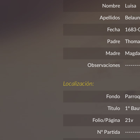
Nombre
Luisa
Apellidos
Belaun
Fecha
1683-
Padre
Thomas
Madre
Magdale
Observaciones
--------
Localización:
Fondo
Parroq
Título
1º Bau
Folio/Página
21v
Nº Partida
--------