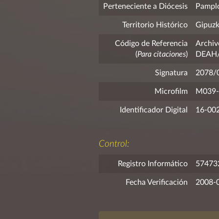
Perteneciente a Diócesis
Pampl
Territorio Histórico
Gipuz
Código de Referencia
Archiv
(
Para citaciones
)
DEAH/F
Signatura
2078/
Microfilm
M039-
Identificador Digital
16-00
Control:
Registro Informático
57473
Fecha Verificación
2008-