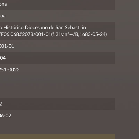
ona
koa
o Histórico Diocesano de San Sebastián
06.068//2078/001-01(f.21v,nº--/B,1683-05-24)
001-01
04
251-0022
2
06-02