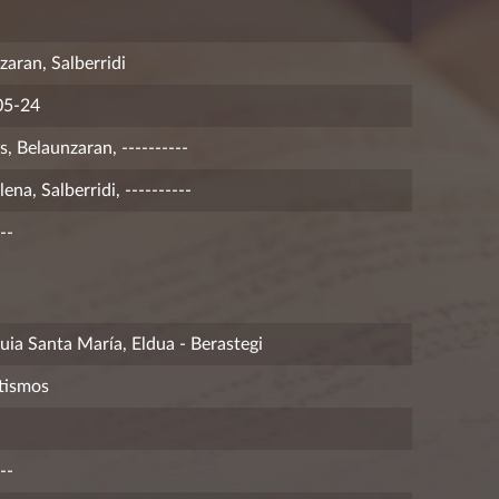
zaran, Salberridi
05-24
, Belaunzaran, ----------
na, Salberridi, ----------
--
uia Santa María, Eldua - Berastegi
tismos
--