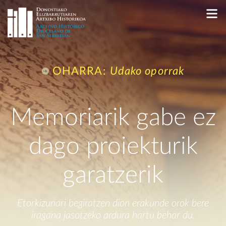
OHARRA:
Udako oporrak
Memoriarik gabe ez
dago
proiekturik
garatzerik
Etorkizunari begiratzen dion erakunde orok
bere
iragana jasotzeko ardura hartu behar du.