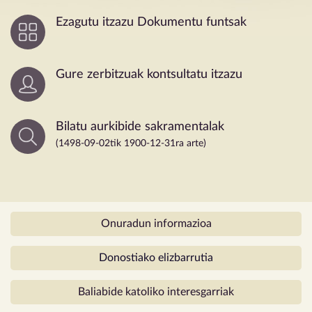
Ezagutu itzazu
Dokumentu funtsak
Gure zerbitzuak
kontsultatu itzazu
Bilatu aurkibide
sakramentalak
(1498-09-02tik
1900-12-31ra arte)
Onuradun informazioa
Donostiako elizbarrutia
Baliabide katoliko
interesgarriak