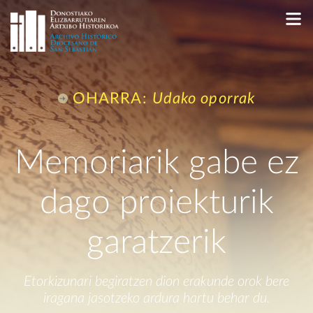
OHARRA:
Udako oporrak
Memoriarik gabe ez
dago
proiekturik
garatzerik
Etorkizunari begiratzen dion erakunde orok
bere
iragana jasotzeko ardura hartu behar du.