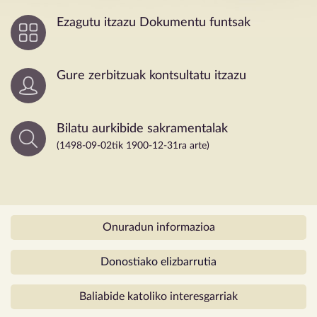
Ezagutu itzazu
Dokumentu funtsak
Gure zerbitzuak
kontsultatu itzazu
Bilatu aurkibide
sakramentalak
(1498-09-02tik
1900-12-31ra arte)
Onuradun informazioa
Donostiako elizbarrutia
Baliabide katoliko
interesgarriak