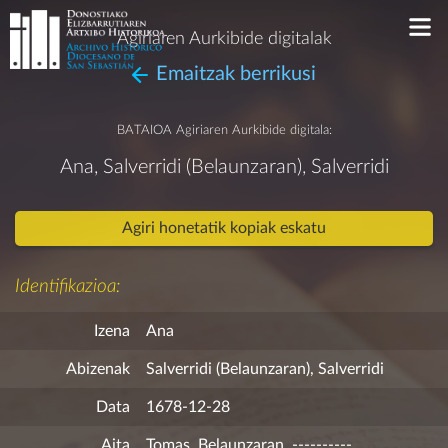
Agiriaren Aurkibide digitalak
Emaitzak berrikusi
BATAIOA
Agiriaren Aurkibide digitala:
Ana, Salverridi (Belaunzaran), Salverridi
Agiri honetatik kopiak eskatu
Identifikazioa:
Izena
Ana
Abizenak
Salverridi (Belaunzaran), Salverridi
Data
1678-12-28
Aita
Tomas, Belaunzaran, ----------