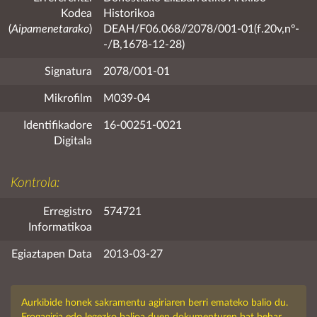
Kodea
Historikoa
(
Aipamenetarako
)
DEAH/F06.068//2078/001-01(f.20v,nº-
-/B,1678-12-28)
Signatura
2078/001-01
Mikrofilm
M039-04
Identifikadore
16-00251-0021
Digitala
Kontrola:
Erregistro
574721
Informatikoa
Egiaztapen Data
2013-03-27
Aurkibide honek sakramentu agiriaren berri emateko balio du.