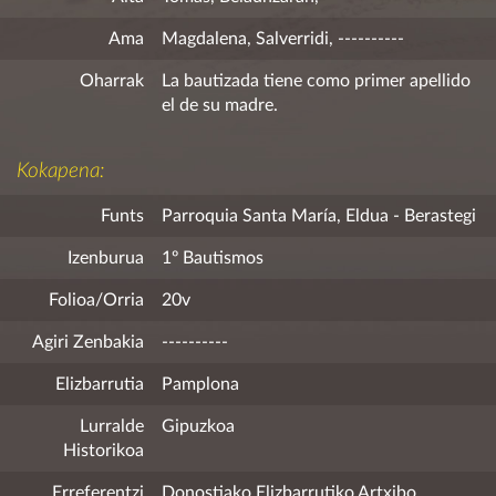
Ama
Magdalena, Salverridi, ----------
Oharrak
La bautizada tiene como primer apellido
el de su madre.
Kokapena:
Funts
Parroquia Santa María, Eldua - Berastegi
Izenburua
1º Bautismos
Folioa/Orria
20v
Agiri Zenbakia
----------
Elizbarrutia
Pamplona
Lurralde
Gipuzkoa
Historikoa
Erreferentzi
Donostiako Elizbarrutiko Artxibo