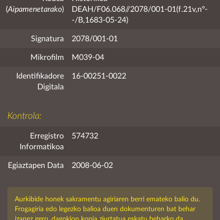
(
Aipamenetarako
)
DEAH/F06.068//2078/001-01(f.21v,nº-
-/B,1683-05-24)
Signatura
2078/001-01
Mikrofilm
M039-04
Identifikadore
16-00251-0022
Digitala
Kontrola:
Erregistro
574732
Informatikoa
Egiaztapen Data
2008-06-02
Aurkibide honek sakramentu agiriaren berri emateko balio du.
Frogagiria edo legezko balioa duen dokumenturen bat behar
izanez gero, dagokion kopia ziurtatua eskatu beharko da.