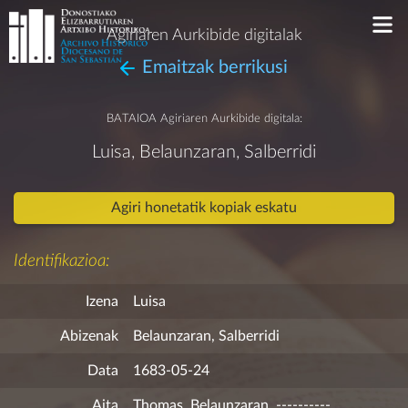
Agiriaren Aurkibide digitalak
Emaitzak berrikusi
BATAIOA
Agiriaren Aurkibide digitala:
Luisa, Belaunzaran, Salberridi
Agiri honetatik kopiak eskatu
Identifikazioa:
Izena
Luisa
Abizenak
Belaunzaran, Salberridi
Data
1683-05-24
Aita
Thomas, Belaunzaran, ----------