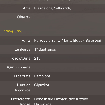
Ama
Magdalena, Salberridi, ----------
Oharrak
----------
Kokapena:
Funts
Parroquia Santa María, Eldua - Berastegi
Izenburua
1º Bautismos
Folioa/Orria
21v
Agiri Zenbakia
----------
Elizbarrutia
Pamplona
Lurralde
Gipuzkoa
Historikoa
Erreferentzi
Donostiako Elizbarrutiko Artxibo
Kodea
Historikoa