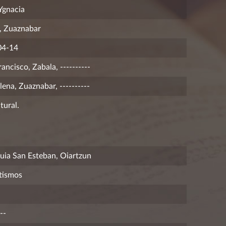
Ygnacia
, Zuaznabar
04-14
ancisco, Zabala, ----------
ena, Zuaznabar, ----------
tural.
uia San Esteban, Oiartzun
tismos
--