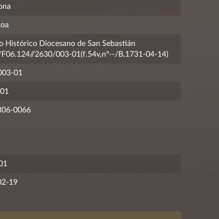
ona
koa
o Histórico Diocesano de San Sebastián
06.124//2630/003-01(f.54v,nº--/B,1731-04-14)
003-01
01
306-0066
01
02-19