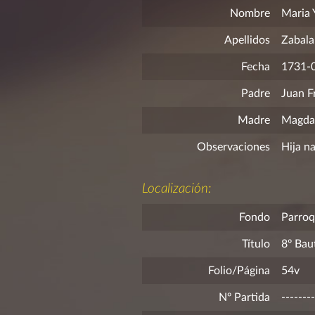
Nombre
Maria 
Apellidos
Zabala
Fecha
1731-
Padre
Juan Fr
Madre
Magdal
Observaciones
Hija na
Localización:
Fondo
Parroq
Título
8º Bau
Folio/Página
54v
Nº Partida
--------