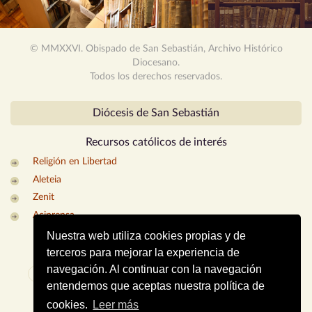
© MMXXVI. Obispado de San Sebastián, Archivo Histórico
Diocesano.
Todos los derechos reservados.
Diócesis de San Sebastián
Recursos católicos
de interés
Religión en Libertad
Aleteia
Zenit
Aciprensa
Nuestra web utiliza cookies propias y de
CONTACTO
Mapa web
Enlaces de interés
terceros para mejorar la experiencia de
navegación. Al continuar con la navegación
Dónde estamos
Aviso legal
Política de cookies
entendemos que aceptas nuestra política de
Portal de privacidad
cookies.
Leer más