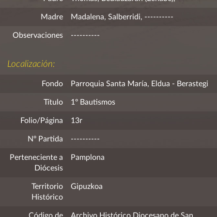
Madre
Madalena, Salberridi, ----------
Observaciones
----------
Localización:
Fondo
Parroquia Santa María, Eldua - Berastegi
Título
1º Bautismos
Folio/Página
13r
Nº Partida
----------
Perteneciente a
Pamplona
Diócesis
Territorio
Gipuzkoa
Histórico
Código de
Archivo Histórico Diocesano de San