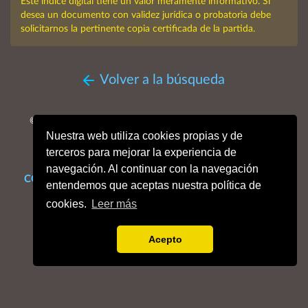
Este índice digital tiene un valor meramente informativo. Si
desea un documento con validez jurídica o probatoria debe
solicitarnos la pertinente copia certificada de la partida.
Volver a la búsqueda
© MMXXVI. Obispado de San Sebastián, Archivo Histórico
Nuestra web utiliza cookies propias y de
Diocesano.
Todos los derechos reservados.
terceros para mejorar la experiencia de
navegación. Al continuar con la navegación
CONTACTO
Mapa web
Enlaces de interés
Dónde estamos
entendemos que aceptas nuestra política de
Aviso legal
Política de cookies
Portal de privacidad
cookies.
Leer más
Acepto