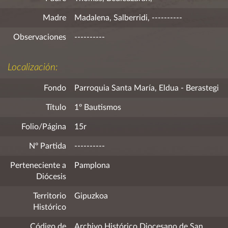
Madre
Madalena, Salberridi, ----------
Observaciones
----------
Localización:
Fondo
Parroquia Santa María, Eldua - Berastegi
Título
1º Bautismos
Folio/Página
15r
Nº Partida
----------
Perteneciente a
Pamplona
Diócesis
Territorio
Gipuzkoa
Histórico
Código de
Archivo Histórico Diocesano de San