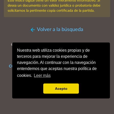
Este índice digital tiene un valor meramente informativo. Si
desea un documento con validez jurídica o probatoria debe
solicitarnos la pertinente copia certificada de la partida.
Volver a la búsqueda
© MMXXVI. Obispado de San Sebastián, Archivo Histórico
Nuestra web utiliza cookies propias y de
Diocesano.
Todos los derechos reservados.
terceros para mejorar la experiencia de
navegación. Al continuar con la navegación
CONTACTO
Mapa web
Enlaces de interés
Dónde estamos
entendemos que aceptas nuestra política de
Aviso legal
Política de cookies
Portal de privacidad
cookies.
Leer más
Acepto