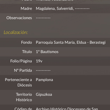
Madre
Magdalena, Salverridi, ----------
Observaciones
----------
Localización:
Fondo
Parroquia Santa María, Eldua - Berastegi
Título
1º Bautismos
Folio/Página
19v
Nº Partida
----------
Perteneciente a
Pamplona
Diócesis
Territorio
Gipuzkoa
Histórico
Código de
Archivo Histórico Diocesano de San