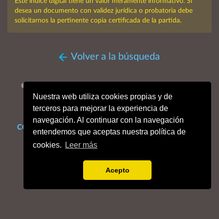
Este índice digital tiene un valor meramente informativo. Si
desea un documento con validez jurídica o probatoria debe
solicitarnos la pertinente copia certificada de la partida.
Volver a la búsqueda
© MMXXVI. Obispado de San Sebastián, Archivo Histórico
Nuestra web utiliza cookies propias y de
Diocesano.
Todos los derechos reservados.
terceros para mejorar la experiencia de
navegación. Al continuar con la navegación
CONTACTO
Mapa web
Enlaces de interés
Dónde estamos
entendemos que aceptas nuestra política de
Aviso legal
Política de cookies
Portal de privacidad
cookies.
Leer más
Acepto