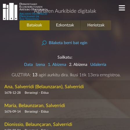
Agiriaren Aurkibide digitalak
Bataioak
Ezkontzak
Heriotzak
Bilaketa berri bat egin
Sailkatu:
Data
Izena
1. Abizena
2. Abizena
Udalerria
GUZTIRA:
13
agiri aurkitu dira. Ikusi 1tik 13era erregistroa.
Ana, Salverridi (Belaunzaran), Salverridi
1678-12-28
Berastegi - Eldua
Maria, Belaunzaran, Salverridi
1676-09-14
Berastegi - Eldua
Dionissio, Belaunçaran, Salverridi