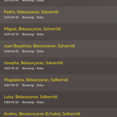
1674-02-04
Berastegi - Eldua
Pedro, Velaunzaran, Salverridi
1672-04-10
Berastegi - Eldua
Miguel, Belaunçaran, Salverridi
1670-02-10
Berastegi - Eldua
Juan Bauptista, Belaunzaran, Salverridi
1668-02-02
Berastegi - Eldua
Josepha, Belaunçaran, Salverridi
1665-05-26
Berastegi - Eldua
Magdalena, Belaunzaran, Salberridi
1687-09-25
Berastegi - Eldua
Luisa, Belaunzaran, Salberridi
1683-05-24
Berastegi - Eldua
Andres, Beulaunçaran (Echabe), Salberridi