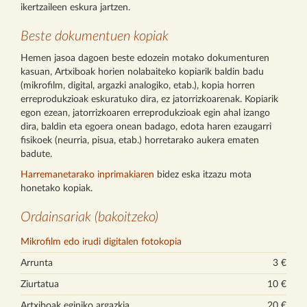
ikertzaileen eskura jartzen.
Beste dokumentuen kopiak
Hemen jasoa dagoen beste edozein motako dokumenturen
kasuan, Artxiboak horien nolabaiteko kopiarik baldin badu
(mikrofilm, digital, argazki analogiko, etab.), kopia horren
erreprodukzioak eskuratuko dira, ez jatorrizkoarenak. Kopiarik
egon ezean, jatorrizkoaren erreprodukzioak egin ahal izango
dira, baldin eta egoera onean badago, edota haren ezaugarri
fisikoek (neurria, pisua, etab.) horretarako aukera ematen
badute.
Harremanetarako inprimakiaren
bidez eska itzazu mota
honetako kopiak.
Ordainsariak (bakoitzeko)
Mikrofilm edo irudi digitalen fotokopia
Arrunta
3 €
Ziurtatua
10 €
Artxiboak eginiko argazkia
20 €