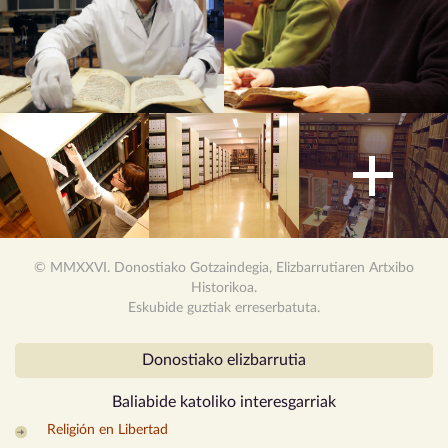
© MMXXVI. Donostiako Gotzaindegia, Elizbarrutiaren Artxibo
Historikoa.
Eskubide guztiak erreserbatuta.
Donostiako elizbarrutia
Baliabide katoliko
interesgarriak
Religión en Libertad