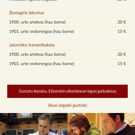
Ziurtagiria laburtua
1900. urte artekoa (hau barne)
20 €
1901. urte ondorengoa (hau barne)
15 €
Jatorrizko transkribaketa
1900. urte artekoa (hau barne)
20 €
1901. urte ondorengoa (hau barne)
15 €
Gustatu bazaizu, Elizarekin elkarlanean lagun gaitzakezu
(Ikusi argazki guztiak)