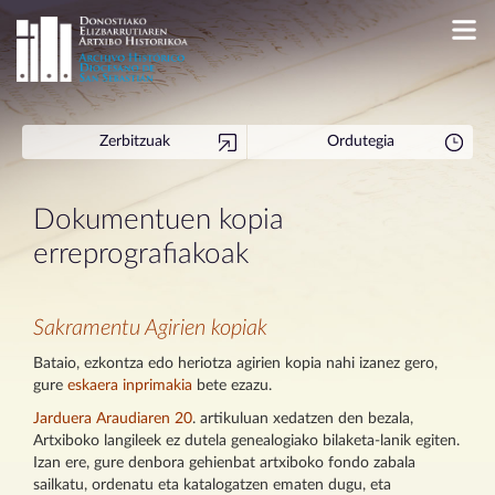
Zerbitzuak
Ordutegia
Dokumentuen kopia
erreprografiakoak
Sakramentu Agirien kopiak
Bataio, ezkontza edo heriotza agirien kopia nahi izanez gero,
gure
eskaera inprimakia
bete ezazu.
Jarduera Araudiaren 20
. artikuluan xedatzen den bezala,
Artxiboko langileek ez dutela genealogiako bilaketa-lanik egiten.
Izan ere, gure denbora gehienbat artxiboko fondo zabala
sailkatu, ordenatu eta katalogatzen ematen dugu, eta