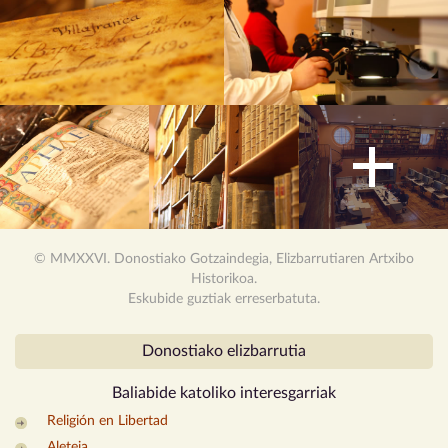
© MMXXVI. Donostiako Gotzaindegia, Elizbarrutiaren Artxibo
Historikoa.
Eskubide guztiak erreserbatuta.
Donostiako elizbarrutia
Baliabide katoliko
interesgarriak
Religión en Libertad
Aleteia