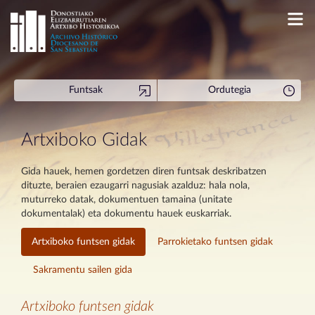
Funtsak
Ordutegia
Artxiboko Gidak
Gida hauek, hemen gordetzen diren funtsak deskribatzen
dituzte, beraien ezaugarri nagusiak azalduz: hala nola,
muturreko datak, dokumentuen tamaina (unitate
dokumentalak) eta dokumentu hauek euskarriak.
Artxiboko funtsen gidak
Parrokietako funtsen gidak
Sakramentu sailen gida
Artxiboko funtsen gidak