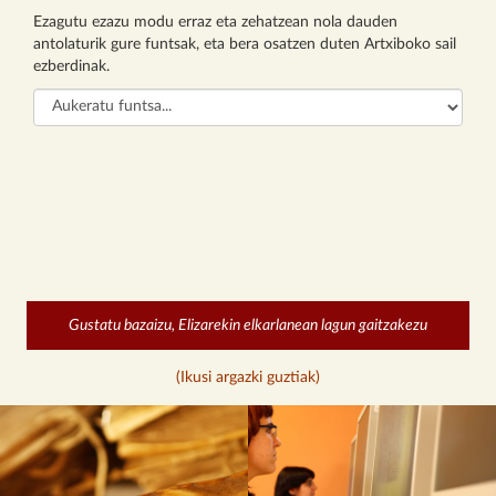
Ezagutu ezazu modu erraz eta zehatzean nola dauden
antolaturik gure funtsak, eta bera osatzen duten Artxiboko sail
ezberdinak.
Gustatu bazaizu, Elizarekin elkarlanean lagun gaitzakezu
(Ikusi argazki guztiak)