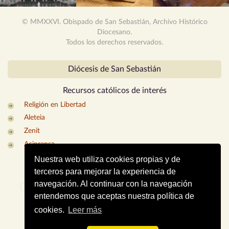
© MMXXVI. Obispado de San Sebastián, Archivo Histórico
Diocesano.
Todos los derechos reservados.
Diócesis de San Sebastián
Recursos católicos
de interés
Religión en Libertad
Aleteia
Zenit
Aciprensa
Nuestra web utiliza cookies propias y de
CONTACTO
Mapa web
Enlaces de interés
terceros para mejorar la experiencia de
navegación. Al continuar con la navegación
Dónde estamos
Aviso legal
Política de cookies
entendemos que aceptas nuestra política de
Portal de privacidad
cookies.
Leer más